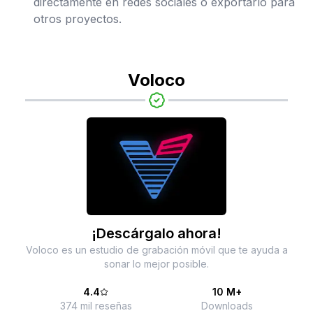
directamente en redes sociales o exportarlo para
otros proyectos.
Voloco
¡Descárgalo ahora!
Voloco es un estudio de grabación móvil que te ayuda a
sonar lo mejor posible.
4.4
10 M+
374 mil reseñas
Downloads