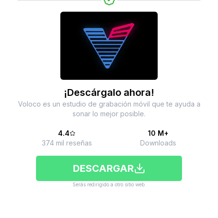
¡Descárgalo ahora!
Voloco es un estudio de grabación móvil que te ayuda a
sonar lo mejor posible.
4.4
10 M+
374 mil reseñas
Downloads
DESCARGAR
Serás redirigido a otro sitio web.