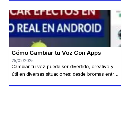
sociales o proteger tu identidad en llamadas.
Permanecerás en el mismo sitio web. Gracias a
la tecnología, existen múltiples aplicaciones
disponibles en Android que te permiten
modificar tu voz fácilmente y con resultados
[…]
Cómo Cambiar tu Voz Con Apps
25/02/2025
Cambiar tu voz puede ser divertido, creativo y
útil en diversas situaciones: desde bromas entre
amigos hasta crear contenido único para redes
sociales o proteger tu identidad en llamadas.
Permanecerás en el mismo sitio web. Cambiar
tu voz puede ser divertido, creativo y útil en
diversas situaciones: desde bromas entre
amigos hasta crear contenido único […]