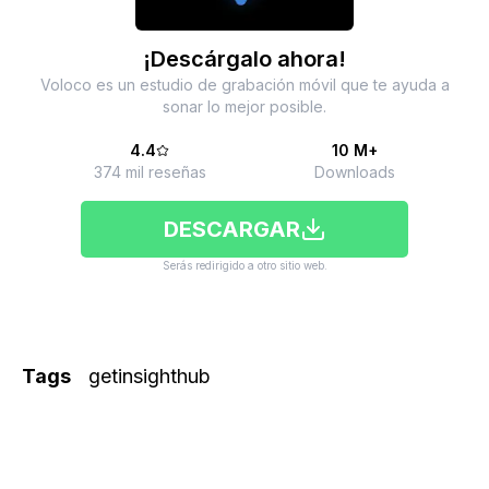
¡Descárgalo ahora!
Voloco es un estudio de grabación móvil que te ayuda a
sonar lo mejor posible.
4.4
10 M+
374 mil reseñas
Downloads
DESCARGAR
Serás redirigido a otro sitio web.
Tags
getinsighthub